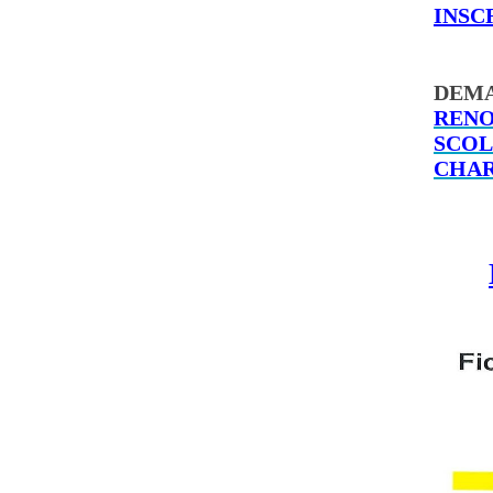
INSC
DEMA
RENO
SCOL
CHAR