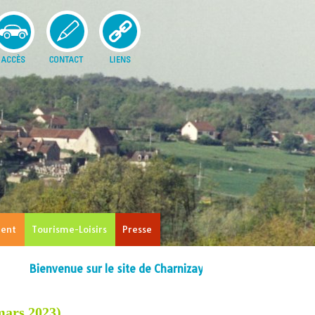
ent
Tourisme-Loisirs
Presse
envenue sur le site de Charnizay !
rs 2023)