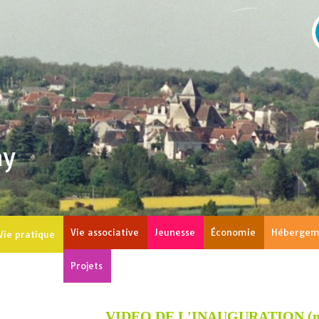
ay
Vie associative
Jeunesse
Économie
Hébergem
Vie pratique
Projets
Bi
VIDEO DE L'INAUGURATION (ma