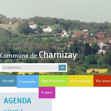
Charnizay
Commune de
Accueil
Administration
Vie pratique
Vie assoc
Commune
Projets
AGENDA