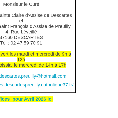
Monsieur le Curé
ainte Claire d'Assise de Descartes
et
aint François d'Assise de Preuilly
4, Rue Léveillé
37160 DESCARTES
Tél : 02 47 59 70 91
uvert les mardi et mercredi de 9h à
12h
oissial le mercredi de 14h à 17h
descartes.preuilly@hotmail.com
es.descartespreuilly.catholique37.fr/
ffices pour Avril 2026 ici