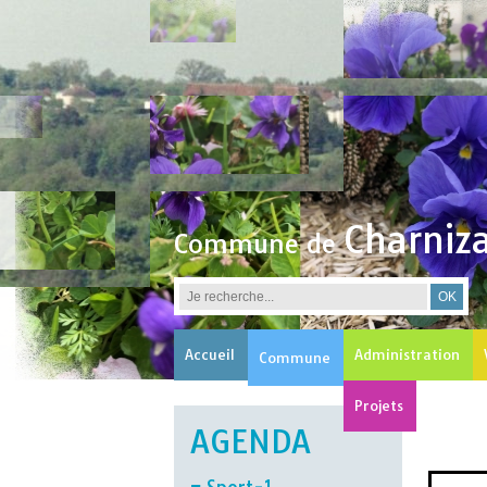
Charniz
Commune de
Accueil
Administration
Commune
Projets
AGENDA