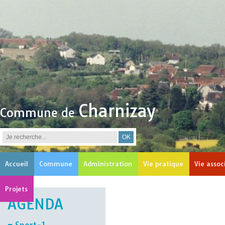
Charnizay
Commune de
Accueil
Commune
Administration
Vie pratique
Vie assoc
Projets
AGENDA