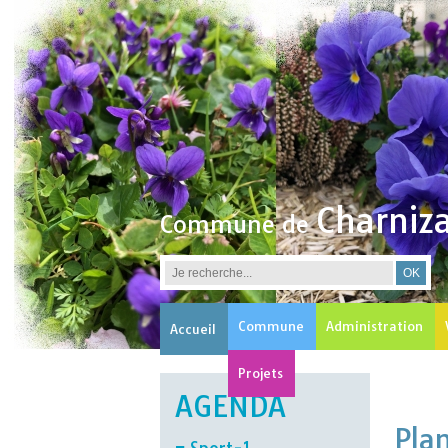
Charniz
Commune de
Commune
Administration
Accueil
Projets
AGENDA
Plan