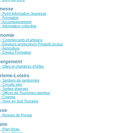
nesse
- Point Information Jeunesse
- Formation
- Accompagnement
- Information collective
nomie
- Commerçants et artisans
- Eleveurs producteurs-Produits locaux
- Agriculture
- Emploi-Formation
ergement
- Gîtes et chambres d'hôtes
risme-Loisirs
- Sentiers de randonnée
- Circuits vélo
- Sorties diverses
- Offices de Tourismes alentour
- Cinema
- Vivre en Sud Touraine
sse
- Revues de Presse
jets
- Plan d'eau