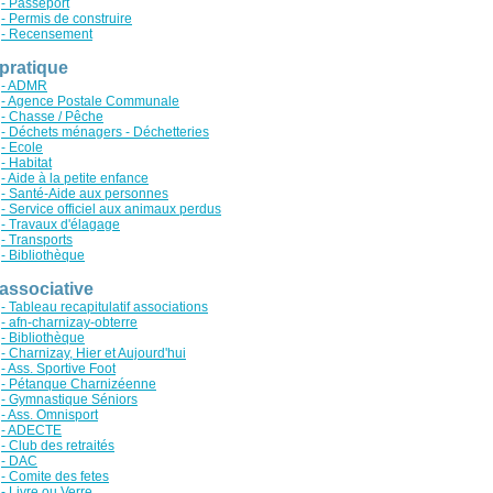
- Passeport
- Permis de construire
- Recensement
 pratique
- ADMR
- Agence Postale Communale
- Chasse / Pêche
- Déchets ménagers - Déchetteries
- Ecole
- Habitat
- Aide à la petite enfance
- Santé-Aide aux personnes
- Service officiel aux animaux perdus
- Travaux d'élagage
- Transports
- Bibliothèque
 associative
- Tableau recapitulatif associations
- afn-charnizay-obterre
- Bibliothèque
- Charnizay, Hier et Aujourd'hui
- Ass. Sportive Foot
- Pétanque Charnizéenne
- Gymnastique Séniors
- Ass. Omnisport
- ADECTE
- Club des retraités
- DAC
- Comite des fetes
- Livre ou Verre