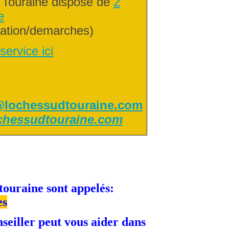
Touraine dispose de
2
e
mation/demarches)
service ici
t@lochessudtouraine.com
ochessudtouraine.com
touraine sont appelés:
es
nseiller peut vous aider dans