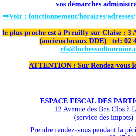
vos démarches administra
⇒Voir : fonctionnement/horaires/adresses/
le plus proche est à Preuilly sur Claise :
(anciens locaux DDE) tel: 02 4
efs@lochessudtouraine
ATTENTION : Sur Rendez-vous le
ESPACE FISCAL DES PART
12 Avenue des Bas Clos à 
(service des impots)
Prendre rendez-vous pendant la pé