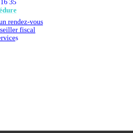
 16 35
édure
r un rendez-vous
eiller fiscal
ervice
s
 53 02