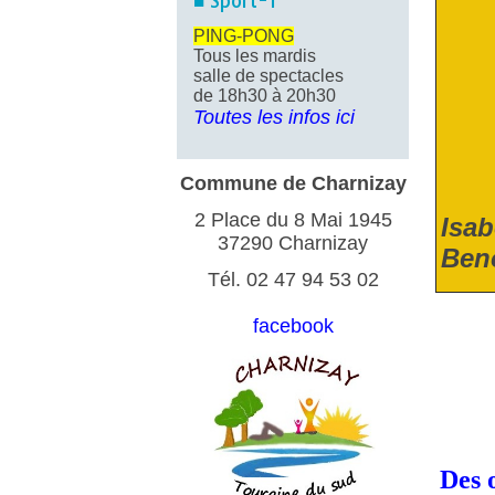
■ Sport-1
PING-PONG
Tous les mardis
salle de spectacles
de 18h30 à 20h30
Toutes les infos ici
Commune de Charnizay
2 Place du 8 Mai 1945
Isab
37290 Charnizay
Beno
Tél. 02 47 94 53 02
facebook
Des o