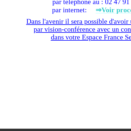
par telephone au
: 02 47 91
par internet:
⇒Voir proc
Dans l'avenir il sera possible d'avoi
par vision-conférence avec un cons
dans votre Espace France S
ne de Charnizay - 2 Place du 8 Mai 1945, 37290 Charnizay - Tél. 02 47 94