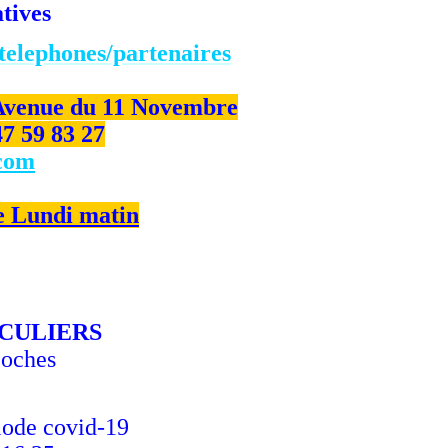
tives
telephones/partenaires
 3 Avenue du 11 Novembre
7 59 83 27
.com
 Lundi matin
ICULIERS
Loches
riode
covid-19