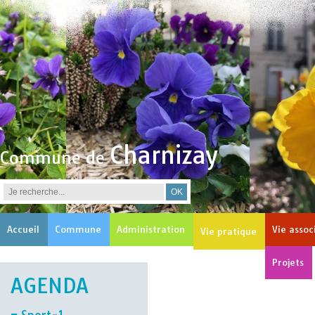
Charnizay
Commune de
Accueil
Commune
Administration
Vie assoc
Vie pratique
Projets
AGENDA